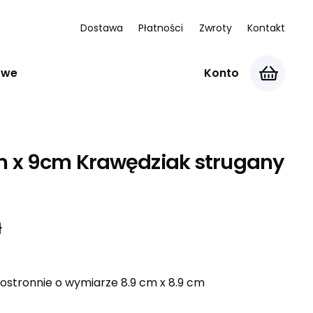
Dostawa
Płatności
Zwroty
Kontakt
owe
Konto
 x 9cm Krawędziak strugany
Zakres
ł
cen:
od
ostronnie o wymiarze 8.9 cm x 8.9 cm
30,00 zł
do