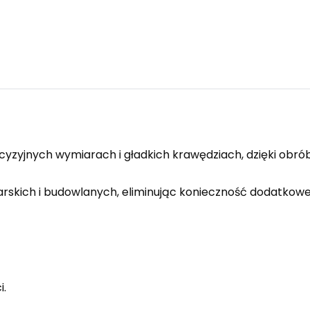
yzyjnych wymiarach i gładkich krawędziach, dzięki obró
rskich i budowlanych, eliminując konieczność dodatkowej
i.