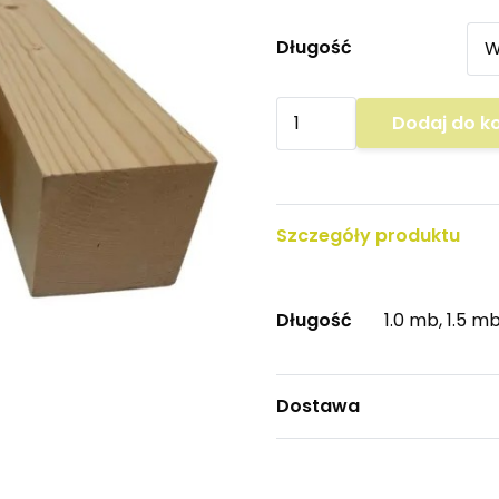
Długość
ilość
Dodaj do k
Kantówka
9cm
x
Szczegóły produktu
9cm
Krawędziak
strugany
Długość
1.0 mb, 1.5 m
świerk
Dostawa