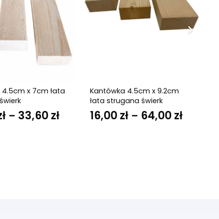
 4.5cm x 7cm łata
Kantówka 4.5cm x 9.2cm
świerk
łata strugana świerk
ł
zł
33,60
zł
Zakres
16,00
zł
64,00
zł
Zakres
–
–
cen:
cen:
od
od
29,40 zł
16,00 zł
do
do
33,60 zł
64,00 z