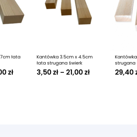
 7cm łata
Kantówka 3.5cm x 4.5cm
Kantówka
łata strugana świerk
strugana 
00
zł
Zakres
3,50
zł
21,00
zł
Zakres
29,40
–
cen:
cen:
od
od
7,00 zł
3,50 zł
do
do
42,00 zł
21,00 zł