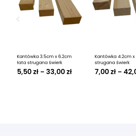
Kantówka 3.5cm x 6.2cm
Kantówka 4.2cm x
łata strugana świerk
strugana świerk
kres
5,50
zł
33,00
zł
Zakres
7,00
zł
42,
–
–
n:
cen:
d
od
00 zł
5,50 zł
o
do
,00 zł
33,00 zł