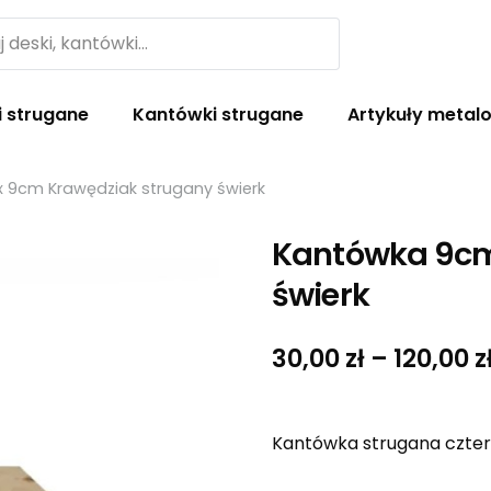
i strugane
Kantówki strugane
Artykuły metal
 9cm Krawędziak strugany świerk
Kantówka 9cm
świerk
30,00
zł
–
120,00
z
Kantówka strugana czter